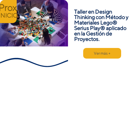
Presencial
Prox.
Taller en Design
INICIO
Thinking con Método y
Materiales Lego®
Serius Play® aplicado
en la Gestión de
Proyectos.
Ver más +